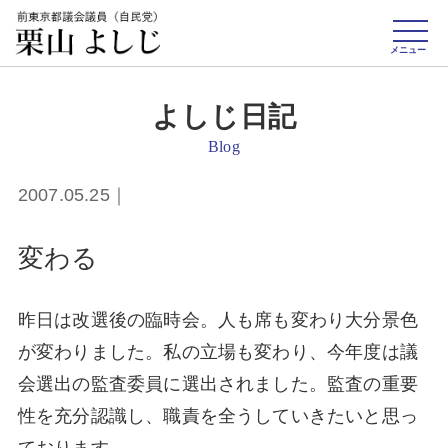
toggle
naviga
メニュー
よしじ日記
Blog
2007.05.25｜
変わる
昨日は改選後の臨時会。人も席も変わり大分景色
が変わりました。私の立場も変わり、今年度は議
会選出の監査委員に選出されました。監査の重要
性を充分認識し、職責を全うしていきたいと思っ