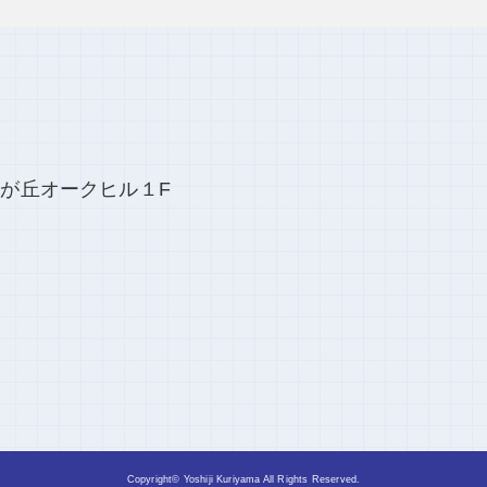
自由が丘オークヒル１F
Copyright© Yoshiji Kuriyama All Rights Reserved.